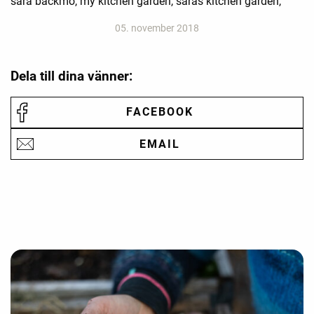
sara backmo, my kitchen garden, saras kitchen garden,
05. november 2018
Dela till dina vänner:
FACEBOOK
EMAIL