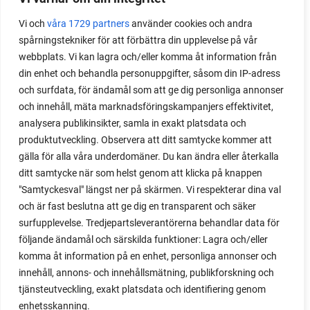
Vi och
våra 1729 partners
använder cookies och andra
spårningstekniker för att förbättra din upplevelse på vår
webbplats. Vi kan lagra och/eller komma åt information från
din enhet och behandla personuppgifter, såsom din IP-adress
och surfdata, för ändamål som att ge dig personliga annonser
och innehåll, mäta marknadsföringskampanjers effektivitet,
analysera publikinsikter, samla in exakt platsdata och
produktutveckling. Observera att ditt samtycke kommer att
gälla för alla våra underdomäner. Du kan ändra eller återkalla
ditt samtycke när som helst genom att klicka på knappen
"Samtyckesval" längst ner på skärmen. Vi respekterar dina val
och är fast beslutna att ge dig en transparent och säker
surfupplevelse. Tredjepartsleverantörerna behandlar data för
följande ändamål och särskilda funktioner: Lagra och/eller
komma åt information på en enhet, personliga annonser och
innehåll, annons- och innehållsmätning, publikforskning och
tjänsteutveckling, exakt platsdata och identifiering genom
enhetsskanning.