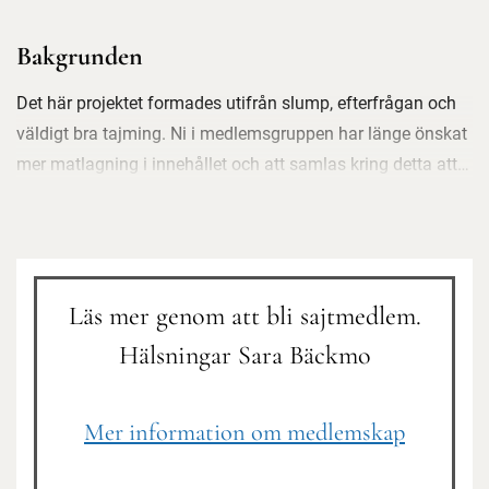
Bakgrunden
Det här projektet formades utifrån slump, efterfrågan och
väldigt bra tajming. Ni i medlemsgruppen har länge önskat
mer matlagning i innehållet och att samlas kring detta att
utvecklas i att ta tillvara på mat från odlingen i säsong.
Under ett redaktionsmöte hösten 2025 då vi spånade kring
medlemsmaterial tog vår kollega Helene Nilsson i Skåne
ordet och berättade om sitt matlagningsprojekt hemma.
Läs mer genom att bli sajtmedlem.
Gensvaret var totalt glädjefnatt! Redaktionen häpnade över
det geniala och på det detaljerade sätt Helene format sin
Hälsningar Sara Bäckmo
månadsvisa matlagning.
Mer information om medlemskap