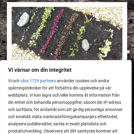
Vi värnar om din integritet
Vi och
våra 1729 partners
använder cookies och andra
spårningstekniker för att förbättra din upplevelse på vår
webbplats. Vi kan lagra och/eller komma åt information från
MEDLEMSINNEHÅLL
din enhet och behandla personuppgifter, såsom din IP-adress
Dåligt gödslad jord
och surfdata, för ändamål som att ge dig personliga annonser
och innehåll, mäta marknadsföringskampanjers effektivitet,
analysera publikinsikter, samla in exakt platsdata och
LÄS MER
produktutveckling. Observera att ditt samtycke kommer att