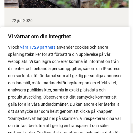
22 juli 2026
Odla stora växter på liten plats
Vi värnar om din integritet
Med det här smarta knepet kan du odla också stora
Vi och
våra 1729 partners
använder cookies och andra
växter i en pallkrage tillsammans med andra växter.
spårningstekniker för att förbättra din upplevelse på vår
Perfekt om du vill odla mycket i på liten yta.
webbplats. Vi kan lagra och/eller komma åt information från
din enhet och behandla personuppgifter, såsom din IP-adress
och surfdata, för ändamål som att ge dig personliga annonser
och innehåll, mäta marknadsföringskampanjers effektivitet,
analysera publikinsikter, samla in exakt platsdata och
produktutveckling. Observera att ditt samtycke kommer att
gälla för alla våra underdomäner. Du kan ändra eller återkalla
ditt samtycke när som helst genom att klicka på knappen
"Samtyckesval" längst ner på skärmen. Vi respekterar dina val
och är fast beslutna att ge dig en transparent och säker
surfupplevelse. Tredjepartsleverantörerna behandlar data för