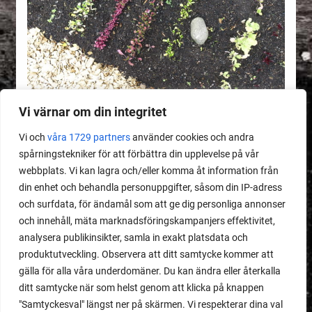
Vi värnar om din integritet
Vi och
våra 1729 partners
använder cookies och andra
MEDLEMSINNEHÅLL
spårningstekniker för att förbättra din upplevelse på vår
webbplats. Vi kan lagra och/eller komma åt information från
Dåligt gödslad jord
din enhet och behandla personuppgifter, såsom din IP-adress
och surfdata, för ändamål som att ge dig personliga annonser
och innehåll, mäta marknadsföringskampanjers effektivitet,
LÄS MER
analysera publikinsikter, samla in exakt platsdata och
produktutveckling. Observera att ditt samtycke kommer att
gälla för alla våra underdomäner. Du kan ändra eller återkalla
ditt samtycke när som helst genom att klicka på knappen
"Samtyckesval" längst ner på skärmen. Vi respekterar dina val