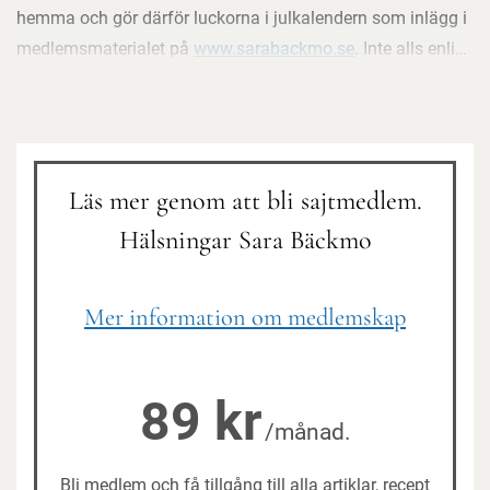
hemma och gör därför luckorna i julkalendern som inlägg i
medlemsmaterialet på
www.sarabackmo.se
. Inte alls enligt
ursprungsplanen, men det blir vad jag kan ordna just nu.
Bildmaterialet till kalendern blir inte mycket att hurra för
men ni ser åtminstone hur växterna såg ut lördag kväll.
Läs mer genom att bli sajtmedlem.
Hälsningar Sara Bäckmo
Mer information om medlemskap
89 kr
/månad.
Bli medlem och få tillgång till alla artiklar, recept