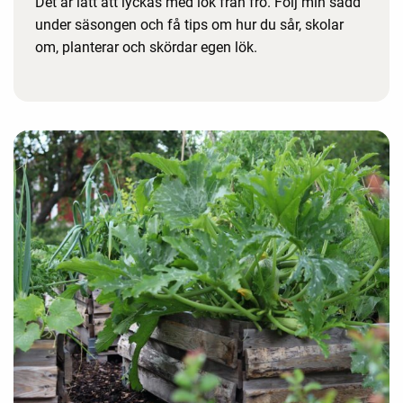
Det är lätt att lyckas med lök från frö. Följ min sådd
under säsongen och få tips om hur du sår, skolar
om, planterar och skördar egen lök.