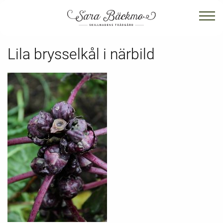
Lila brysselkål i närbild