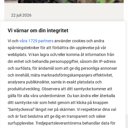
22 juli 2026
Odla stora växter på liten plats
Vi värnar om din integritet
Med det här smarta knepet kan du odla också stora
Vi och
våra 1729 partners
använder cookies och andra
växter i en pallkrage tillsammans med andra växter.
spårningstekniker för att förbättra din upplevelse på vår
Perfekt om du vill odla mycket i på liten yta.
webbplats. Vi kan lagra och/eller komma åt information från
din enhet och behandla personuppgifter, såsom din IP-adress
och surfdata, för ändamål som att ge dig personliga annonser
och innehåll, mäta marknadsföringskampanjers effektivitet,
analysera publikinsikter, samla in exakt platsdata och
produktutveckling. Observera att ditt samtycke kommer att
gälla för alla våra underdomäner. Du kan ändra eller återkalla
ditt samtycke när som helst genom att klicka på knappen
"Samtyckesval" längst ner på skärmen. Vi respekterar dina val
och är fast beslutna att ge dig en transparent och säker
surfupplevelse. Tredjepartsleverantörerna behandlar data för