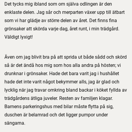
Det tycks mig ibland som om själva odlingen är den
enklaste delen. Jag sår och merparten växer upp till ätbart
som vi har glädje av större delen av året. Det finns fina
grönsaker att skörda varje dag, året runt, i min trädgård.
Väldigt lyxigt!
Även om jag blivit bra på att sprida ut både sådd och skörd
så är det ändå hos mig som hos alla andra på hösten; vi
drunknar i grönsaker. Hade det bara varit jag i hushållet
hade det inte varit något bekymmer alls, jag är glad och
lycklig när jag travar omkring bland backar i köket fyllda av
trädgårdens ätliga juveler. Resten av familjen klagar.
Barnens parkeringshus med bilar måste flytta på sig,
duschen är belamrad och det ligger pumpor under
sängarna.