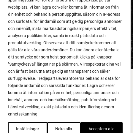
spårningstekniker för att förbättra din upplevelse på vår
webbplats. Vi kan lagra och/eller komma åt information från
MEDLEMSINNEHÅLL
din enhet och behandla personuppgifter, såsom din IP-adress
Dåligt gödslad jord
och surfdata, för ändamål som att ge dig personliga annonser
och innehåll, mäta marknadsföringskampanjers effektivitet,
analysera publikinsikter, samla in exakt platsdata och
LÄS MER
produktutveckling. Observera att ditt samtycke kommer att
gälla för alla våra underdomäner. Du kan ändra eller återkalla
ditt samtycke när som helst genom att klicka på knappen
"Samtyckesval" längst ner på skärmen. Vi respekterar dina val
och är fast beslutna att ge dig en transparent och säker
surfupplevelse. Tredjepartsleverantörerna behandlar data för
FACEBOOK
följande ändamål och särskilda funktioner: Lagra och/eller
komma åt information på en enhet, personliga annonser och
YOUTUBE
innehåll, annons- och innehållsmätning, publikforskning och
tjänsteutveckling, exakt platsdata och identifiering genom
INSTAGRAM
enhetsskanning.
PODCAST
Inställningar
Neka alla
Acceptera alla