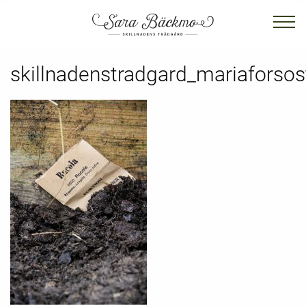
skillnadenstradgard_mariaforsos