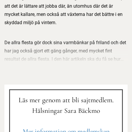
att det är lättare att jobba där, än utomhus där det är
mycket kallare, men också att växterna har det bättre i en
skyddad miljö på vintern.
De allra flesta gör dock sina varmbänkar på friland och det
har jag också gjort ett gäng gånger, med mycket fint
resultat de allra flesta. I den här artikeln ska du få se hur
jag byggde min stora varmbänk utomhus i februari 2015.
Alla bilder är tagna av min kollega Maria Fors Östberg.
Svep med pekaren över bilderna, eller klicka på dem, för att
läsa mer.
Läs mer genom att bli sajtmedlem.
Hälsningar Sara Bäckmo
Mer information om medlemskap