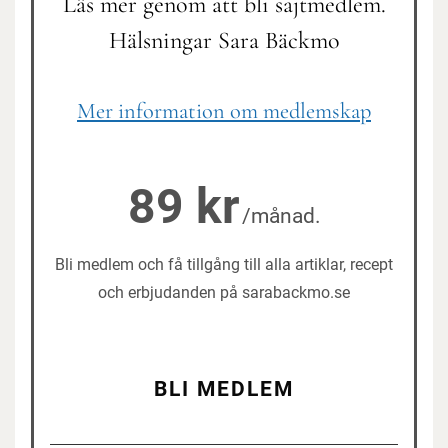
Läs mer genom att bli sajtmedlem.
att till exempel sallaten gått i blom. Jag har trots allt inte
vattnat något, utöver nya sådder. Spenat, sallat och
Hälsningar Sara Bäckmo
asiatisk kål spirar i landen just nu.
Mer information om medlemskap
89 kr
/månad.
Bli medlem och få tillgång till alla artiklar, recept
och erbjudanden på sarabackmo.se
BLI MEDLEM