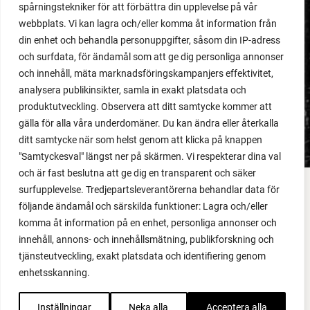
spårningstekniker för att förbättra din upplevelse på vår
webbplats. Vi kan lagra och/eller komma åt information från
MEDLEMSINNEHÅLL
din enhet och behandla personuppgifter, såsom din IP-adress
Dåligt gödslad jord
och surfdata, för ändamål som att ge dig personliga annonser
och innehåll, mäta marknadsföringskampanjers effektivitet,
analysera publikinsikter, samla in exakt platsdata och
LÄS MER
produktutveckling. Observera att ditt samtycke kommer att
gälla för alla våra underdomäner. Du kan ändra eller återkalla
ditt samtycke när som helst genom att klicka på knappen
"Samtyckesval" längst ner på skärmen. Vi respekterar dina val
och är fast beslutna att ge dig en transparent och säker
surfupplevelse. Tredjepartsleverantörerna behandlar data för
FACEBOOK
följande ändamål och särskilda funktioner: Lagra och/eller
komma åt information på en enhet, personliga annonser och
YOUTUBE
innehåll, annons- och innehållsmätning, publikforskning och
tjänsteutveckling, exakt platsdata och identifiering genom
INSTAGRAM
enhetsskanning.
PODCAST
Inställningar
Neka alla
Acceptera alla