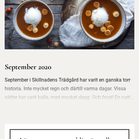
September 2020
September i Skillnadens Trädgård har varit en ganska torr
historia. Inte mycket regn och därtill varma dagar. Vissa
nätter har varit kalla, med mycket dagg. Och frost! En natt
frös det rejält, men därefter har det varit milt och närmast
underbart. Att det varit torrt märks på vissa bladgrönsaker,
som tappat spänsten när de ytliga rötterna inte fullt fått det
de behöver. Jag tror också det kan vara torr jord som gör