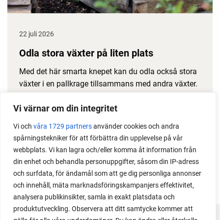
22 juli 2026
Odla stora växter på liten plats
Med det här smarta knepet kan du odla också stora
växter i en pallkrage tillsammans med andra växter.
Perfekt om du vill odla mycket i på liten yta.
Vi värnar om din integritet
Vi och
våra 1729 partners
använder cookies och andra
spårningstekniker för att förbättra din upplevelse på vår
webbplats. Vi kan lagra och/eller komma åt information från
din enhet och behandla personuppgifter, såsom din IP-adress
och surfdata, för ändamål som att ge dig personliga annonser
och innehåll, mäta marknadsföringskampanjers effektivitet,
analysera publikinsikter, samla in exakt platsdata och
produktutveckling. Observera att ditt samtycke kommer att