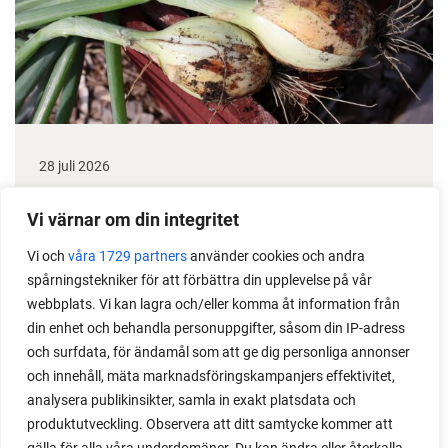
28 juli 2026
Odla lök från frö - Stor skörd
Vi värnar om din integritet
Det är lätt att lyckas med lök från frö. Följ min sådd
Vi och
våra 1729 partners
använder cookies och andra
under säsongen och få tips om hur du sår, skolar
spårningstekniker för att förbättra din upplevelse på vår
om, planterar och skördar egen lök.
webbplats. Vi kan lagra och/eller komma åt information från
din enhet och behandla personuppgifter, såsom din IP-adress
och surfdata, för ändamål som att ge dig personliga annonser
och innehåll, mäta marknadsföringskampanjers effektivitet,
analysera publikinsikter, samla in exakt platsdata och
produktutveckling. Observera att ditt samtycke kommer att