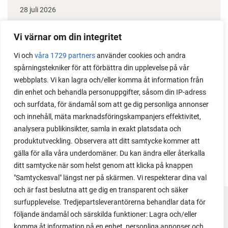
28 juli 2026
Odla lök från frö - Stor skörd
Vi värnar om din integritet
Det är lätt att lyckas med lök från frö. Följ min sådd
Vi och
våra 1729 partners
använder cookies och andra
under säsongen och få tips om hur du sår, skolar
spårningstekniker för att förbättra din upplevelse på vår
om, planterar och skördar egen lök.
webbplats. Vi kan lagra och/eller komma åt information från
din enhet och behandla personuppgifter, såsom din IP-adress
och surfdata, för ändamål som att ge dig personliga annonser
och innehåll, mäta marknadsföringskampanjers effektivitet,
analysera publikinsikter, samla in exakt platsdata och
produktutveckling. Observera att ditt samtycke kommer att
gälla för alla våra underdomäner. Du kan ändra eller återkalla
ditt samtycke när som helst genom att klicka på knappen
"Samtyckesval" längst ner på skärmen. Vi respekterar dina val
och är fast beslutna att ge dig en transparent och säker
surfupplevelse. Tredjepartsleverantörerna behandlar data för
FACEBOOK
följande ändamål och särskilda funktioner: Lagra och/eller
komma åt information på en enhet, personliga annonser och