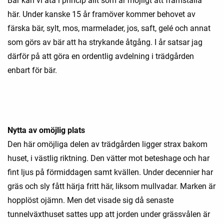
Bär kan vi äta i princip allt som är möjligt att framställa
här. Under kanske 15 år framöver kommer behovet av
färska bär, sylt, mos, marmelader, jos, saft, gelé och annat
som görs av bär att ha strykande åtgång. I år satsar jag
därför på att göra en ordentlig avdelning i trädgården
enbart för bär.
Nytta av omöjlig plats
Den här omöjliga delen av trädgården ligger strax bakom
huset, i västlig riktning. Den vätter mot beteshage och har
fint ljus på förmiddagen samt kvällen. Under decennier har
gräs och sly fått härja fritt här, liksom mullvadar. Marken är
hopplöst ojämn. Men det visade sig då senaste
tunnelväxthuset sattes upp att jorden under grässvålen är