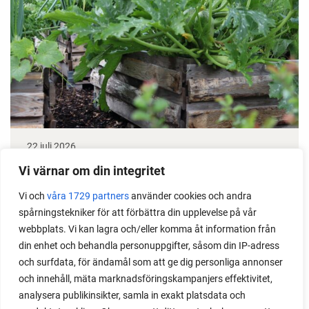
22 juli 2026
Odla stora växter på liten plats
Vi värnar om din integritet
Vi och
våra 1729 partners
använder cookies och andra
Med det här smarta knepet kan du odla också stora
spårningstekniker för att förbättra din upplevelse på vår
växter i en pallkrage tillsammans med andra växter.
webbplats. Vi kan lagra och/eller komma åt information från
Perfekt om du vill odla mycket i på liten yta.
din enhet och behandla personuppgifter, såsom din IP-adress
och surfdata, för ändamål som att ge dig personliga annonser
och innehåll, mäta marknadsföringskampanjers effektivitet,
analysera publikinsikter, samla in exakt platsdata och