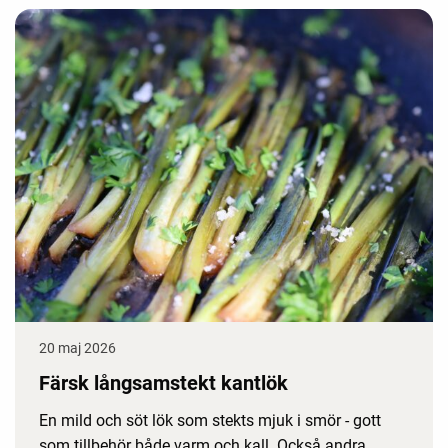
20 maj 2026
Färsk långsamstekt kantlök
En mild och söt lök som stekts mjuk i smör - gott
som tillbehör både varm och kall. Också andra