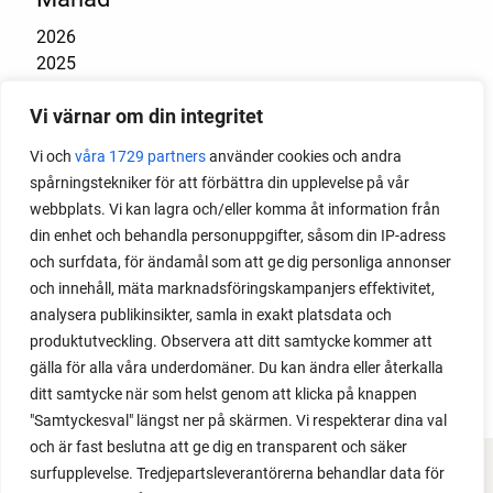
2026
2025
2024
Vi värnar om din integritet
2023
2022
Vi och
våra 1729 partners
använder cookies och andra
2021
spårningstekniker för att förbättra din upplevelse på vår
2020
webbplats. Vi kan lagra och/eller komma åt information från
2019
din enhet och behandla personuppgifter, såsom din IP-adress
2018
och surfdata, för ändamål som att ge dig personliga annonser
2017
och innehåll, mäta marknadsföringskampanjers effektivitet,
2016
analysera publikinsikter, samla in exakt platsdata och
2015
produktutveckling. Observera att ditt samtycke kommer att
2014
gälla för alla våra underdomäner. Du kan ändra eller återkalla
ditt samtycke när som helst genom att klicka på knappen
"Samtyckesval" längst ner på skärmen. Vi respekterar dina val
och är fast beslutna att ge dig en transparent och säker
surfupplevelse. Tredjepartsleverantörerna behandlar data för